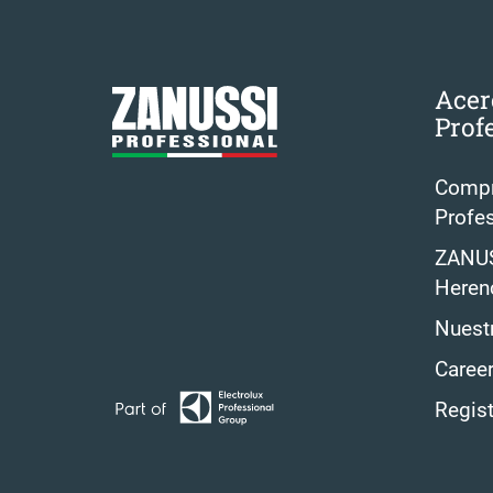
Acer
Prof
Compr
Profes
ZANUS
Herenc
Nuestr
Career
Regist