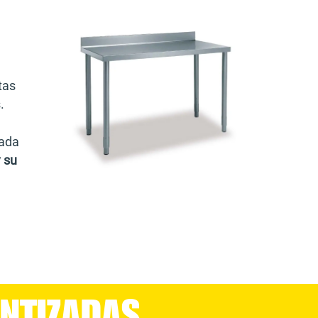
tas
.
cada
 su