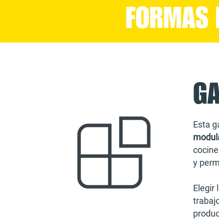
FORMAS 
G
Esta 
modul
cocine
y perm
Elegir 
trabaj
produc