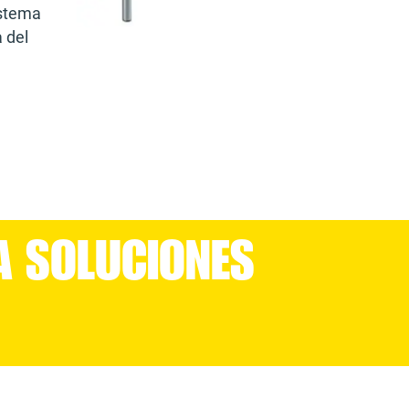
istema
 del
A SOLUCIONES