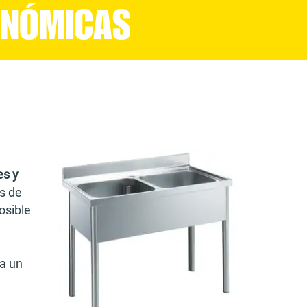
ONÓMICAS
es y
s de
osible
a un