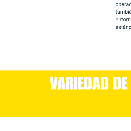
operac
tambié
entorn
estánd
VARIEDAD DE