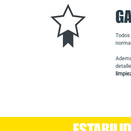
G
Todos 
normat
Ademá
detall
limpie